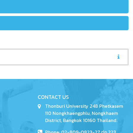
CONTACT US
Thonburi University 248 Phetkasem
110 Nongkhaengphlu, Nongkhaem
District, Bangkok 10160 Thailand.
Phone: 02-809-0823-27 ต่อ 223