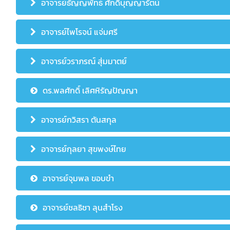
อาจารย์ธัญญพัทธ์ ศักดิ์บุญญารัตน์
อาจารย์ไพโรจน์ แจ่มศรี
อาจารย์วราภรณ์ สุ่มมาตย์
ดร.พลศักดิ์ เลิศหิรัญปัญญา
อาจารย์กวิสรา ตันสกุล
อาจารย์กุลยา สุขพงษ์ไทย
อาจารย์จุมพล ขอบขำ
อาจารย์ชลธิชา ลุนสำโรง