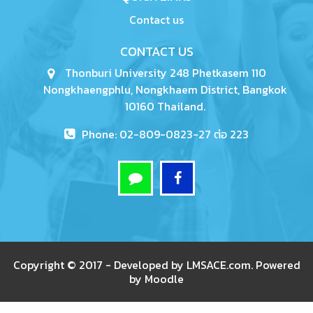
Contact us
CONTACT US
Thonburi University 248 Phetkasem 110
Nongkhaengphlu, Nongkhaem District, Bangkok
10160 Thailand.
Phone: 02-809-0823-27 ต่อ 223
Copyright © 2017 - Developed by
LMSACE.com
. Powered
by
Moodle